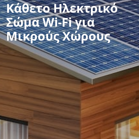
Κάθετο Ηλεκτρικό
Σώμα Wi-Fi για
Μικρούς Χώρους