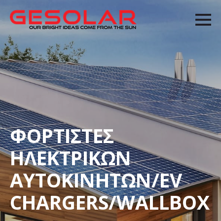
ΦΟΡΤΙΣΤΕΣ
ΗΛΕΚΤΡΙΚΩΝ
ΑΥΤΟΚΙΝΗΤΩΝ/EV
CHARGERS/WALLBOX